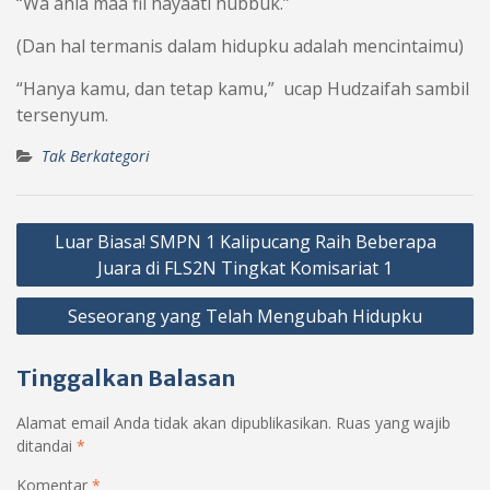
“Wa ahla maa fii hayaati hubbuk.”
(Dan hal termanis dalam hidupku adalah mencintaimu)
“Hanya kamu, dan tetap kamu,” ucap Hudzaifah sambil
tersenyum.
Tak Berkategori
Navigasi
Luar Biasa! SMPN 1 Kalipucang Raih Beberapa
pos
Juara di FLS2N Tingkat Komisariat 1
Seseorang yang Telah Mengubah Hidupku
Tinggalkan Balasan
Alamat email Anda tidak akan dipublikasikan.
Ruas yang wajib
ditandai
*
Komentar
*