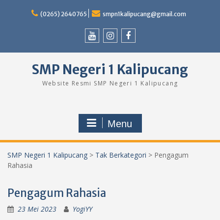
Skip
to
(0265) 2640765
smpn1kalipucang@gmail.com
content
Youtube
Instagram
Facebook
SMP Negeri 1 Kalipucang
Website Resmi SMP Negeri 1 Kalipucang
Menu
SMP Negeri 1 Kalipucang
>
Tak Berkategori
>
Pengagum
Rahasia
Pengagum Rahasia
23 Mei 2023
YogiYY