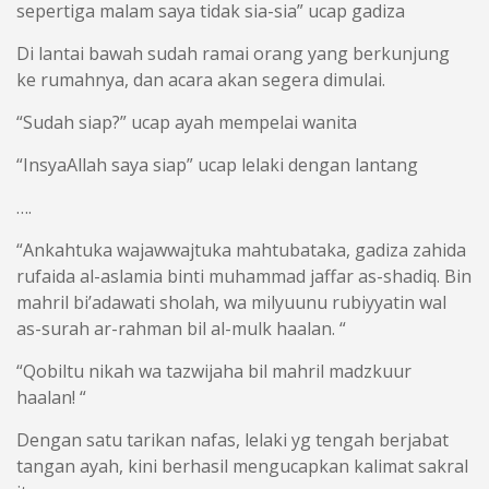
sepertiga malam saya tidak sia-sia” ucap gadiza
Di lantai bawah sudah ramai orang yang berkunjung
ke rumahnya, dan acara akan segera dimulai.
“Sudah siap?” ucap ayah mempelai wanita
“InsyaAllah saya siap” ucap lelaki dengan lantang
….
“Ankahtuka wajawwajtuka mahtubataka, gadiza zahida
rufaida al-aslamia binti muhammad jaffar as-shadiq. Bin
mahril bi’adawati sholah, wa milyuunu rubiyyatin wal
as-surah ar-rahman bil al-mulk haalan. “
“Qobiltu nikah wa tazwijaha bil mahril madzkuur
haalan! “
Dengan satu tarikan nafas, lelaki yg tengah berjabat
tangan ayah, kini berhasil mengucapkan kalimat sakral