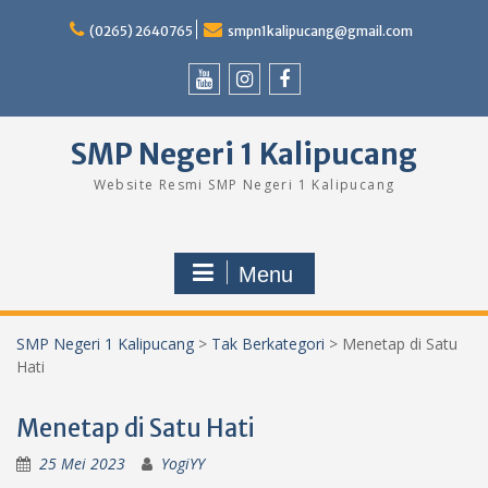
Skip
to
(0265) 2640765
smpn1kalipucang@gmail.com
content
Youtube
Instagram
Facebook
SMP Negeri 1 Kalipucang
Website Resmi SMP Negeri 1 Kalipucang
Menu
SMP Negeri 1 Kalipucang
>
Tak Berkategori
>
Menetap di Satu
Hati
Menetap di Satu Hati
25 Mei 2023
YogiYY