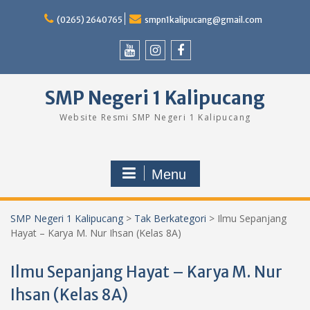
Skip
to
(0265) 2640765
smpn1kalipucang@gmail.com
content
Youtube
Instagram
Facebook
SMP Negeri 1 Kalipucang
Website Resmi SMP Negeri 1 Kalipucang
Menu
SMP Negeri 1 Kalipucang
>
Tak Berkategori
>
Ilmu Sepanjang
Hayat – Karya M. Nur Ihsan (Kelas 8A)
Ilmu Sepanjang Hayat – Karya M. Nur
Ihsan (Kelas 8A)