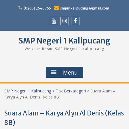
Skip
to
(0265) 2640765
smpn1kalipucang@gmail.com
content
Youtube
Instagram
Facebook
SMP Negeri 1 Kalipucang
Website Resmi SMP Negeri 1 Kalipucang
Menu
SMP Negeri 1 Kalipucang
>
Tak Berkategori
>
Suara Alam –
Karya Alyn Al Denis (Kelas 8B)
Suara Alam – Karya Alyn Al Denis (Kelas
8B)