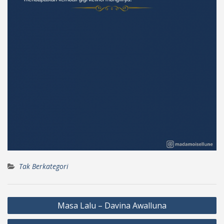
Tak Berkategori
Navigasi
Masa Lalu – Davina Awalluna
pos