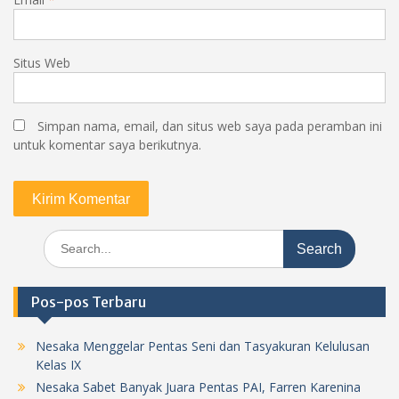
Situs Web
Simpan nama, email, dan situs web saya pada peramban ini
untuk komentar saya berikutnya.
Search
for:
Pos-pos Terbaru
Nesaka Menggelar Pentas Seni dan Tasyakuran Kelulusan
Kelas IX
Nesaka Sabet Banyak Juara Pentas PAI, Farren Karenina