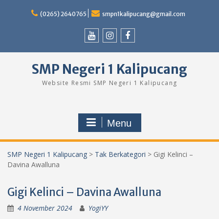
Skip
to
(0265) 2640765
smpn1kalipucang@gmail.com
content
Youtube
Instagram
Facebook
SMP Negeri 1 Kalipucang
Website Resmi SMP Negeri 1 Kalipucang
Menu
SMP Negeri 1 Kalipucang
>
Tak Berkategori
>
Gigi Kelinci –
Davina Awalluna
Gigi Kelinci – Davina Awalluna
4 November 2024
YogiYY