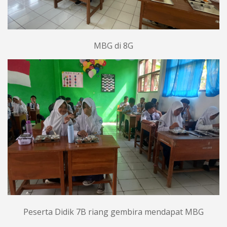
MBG di 8G
Peserta Didik 7B riang gembira mendapat MBG