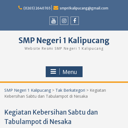
Skip
to
(0265) 2640765
smpn1kalipucang@gmail.com
content
Youtube
Instagram
Facebook
SMP Negeri 1 Kalipucang
Website Resmi SMP Negeri 1 Kalipucang
Menu
SMP Negeri 1 Kalipucang
>
Tak Berkategori
>
Kegiatan
Kebersihan Sabtu dan Tabulampot di Nesaka
Kegiatan Kebersihan Sabtu dan
Tabulampot di Nesaka